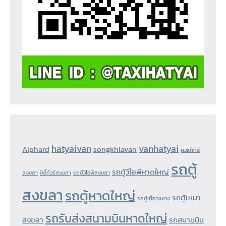
hatyaivan
vanhatyai
Alphard
songkhlavan
คิวแท็กซี่
รถตู้
รถตู้วีไอพีหาดใหญ่
สงขลา
ซิตี้ทัวร์สงขลา
รถตู้วีไอพีสงขลา
สงขลา
รถตู้หาดใหญ่
รถตู้เหมา
รถตู้เที่ยวเบตง
รถรับส่งสนามบินหาดใหญ่
สงขลา
รถสนามบิน