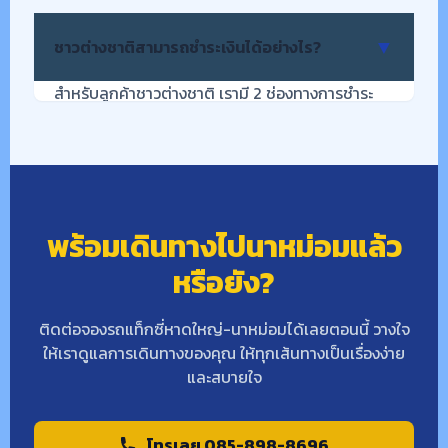
โดยเฉพาะการเดินทางจากสนามบิน หรือการเดิน
ทางในช่วงเวลาเร่งด่วน เพื่อให้เราสามารถจัดเตรียม
▼
ชาวต่างชาติสามารถชำระเงินได้อย่างไร?
รถและคนขับให้พร้อมสำหรับคุณได้อย่างตรงเวลา
ครับ
สำหรับลูกค้าชาวต่างชาติ เรามี 2 ช่องทางการชำระ
เงินที่สะดวกสบาย:
บัตรเครดิต:
สามารถชำระได้โดยมีค่าธรรมเนียม
บริการเพิ่มเติม 10%
โอนเงิน:
ผ่านบัญชีธนาคาร หรือ True Wallet
ไม่มีค่าธรรมเนียมเพิ่มเติม
พร้อมเดินทางไปนาหม่อมแล้ว
หรือยัง?
ติดต่อจองรถแท็กซี่หาดใหญ่-นาหม่อมได้เลยตอนนี้ วางใจ
ให้เราดูแลการเดินทางของคุณ ให้ทุกเส้นทางเป็นเรื่องง่าย
และสบายใจ
โทรเลย 085-898-8696