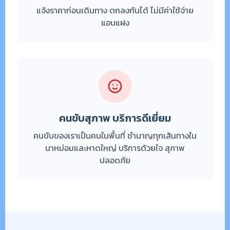
แจ้งราคาก่อนเดินทาง ตกลงกันได้ ไม่มีค่าใช้จ่าย
แอบแฝง
คนขับสุภาพ บริการดีเยี่ยม
คนขับของเราเป็นคนในพื้นที่ ชำนาญทุกเส้นทางใน
นาหม่อมและหาดใหญ่ บริการด้วยใจ สุภาพ
ปลอดภัย