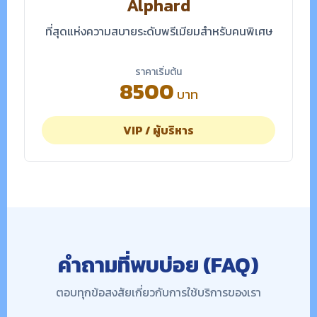
Alphard
ที่สุดแห่งความสบายระดับพรีเมียมสำหรับคนพิเศษ
ราคาเริ่มต้น
8500
บาท
VIP / ผู้บริหาร
คำถามที่พบบ่อย (FAQ)
ตอบทุกข้อสงสัยเกี่ยวกับการใช้บริการของเรา