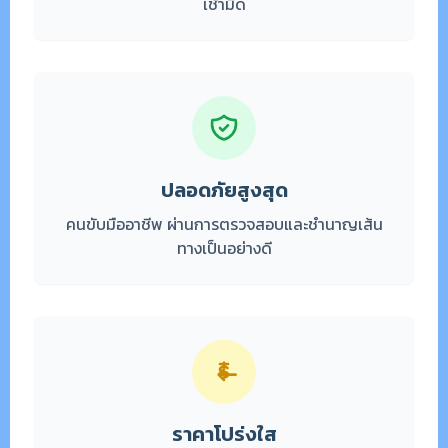
เช้ามืด
ปลอดภัยสูงสุด
คนขับมืออาชีพ ผ่านการตรวจสอบและชำนาญเส้น
ทางเป็นอย่างดี
ราคาโปร่งใส