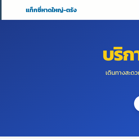
แท็กซี่หาดใหญ่-ตรัง
บริก
เดินทางสะด