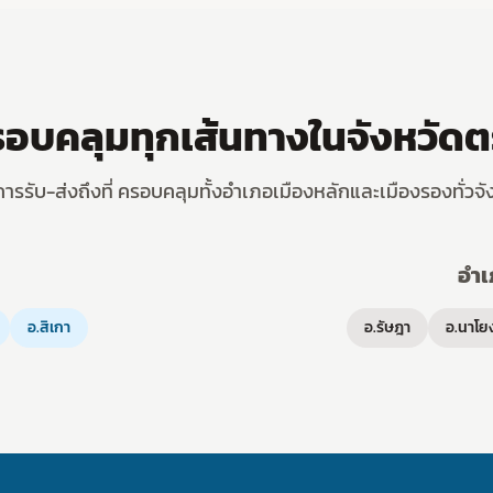
อบคลุมทุกเส้นทางในจังหวัดต
ิการรับ-ส่งถึงที่ ครอบคลุมทั้งอำเภอเมืองหลักและเมืองรองทั่วจั
อำเ
อ.สิเกา
อ.รัษฎา
อ.นาโย