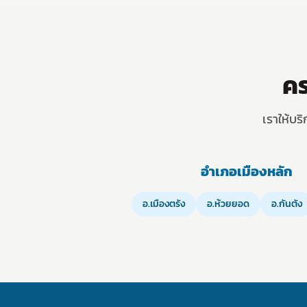
คร
เราให้บร
อำเภอเมืองหลัก
อ.เมืองตรัง
อ.ห้วยยอด
อ.กันตัง