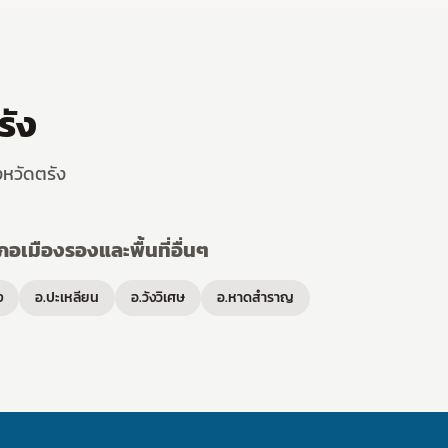
รัง
งหวัดตรัง
ภอเมืองรองและพื้นที่อื่นๆ
ง
อ.ปะเหลียน
อ.วังวิเศษ
อ.หาดสำราญ