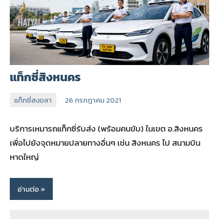
แท็กซี่สิงหนคร
แท็กซี่สงขลา
26 กรกฎาคม 2021
admin
บริการเหมารถแท็กซี่รับส่ง (พร้อมคนขับ) ในเขต อ.สิงหนคร
เพื่อไปยังจุดหมายปลายทางอื่นๆ เช่น สิงหนคร ไป สนามบิน
หาดใหญ่
อ่านต่อ