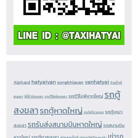
hatyaivan
vanhatyai
Alphard
songkhlavan
คิวแท็กซี่
รถตู้
รถตู้วีไอพีหาดใหญ่
สงขลา
ซิตี้ทัวร์สงขลา
รถตู้วีไอพีสงขลา
สงขลา
รถตู้หาดใหญ่
รถตู้เหมา
รถตู้เที่ยวเบตง
รถรับส่งสนามบินหาดใหญ่
สงขลา
รถสนามบิน
เช่ารถ
หาดใหญ่
รถเที่ยวสงขลา
สมิหลาแท็กซี่
เช่ารถตู้พร้อมคนขับ