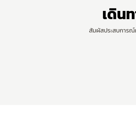
เดิน
สัมผัสประสบการณ์กา