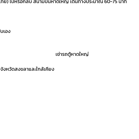
ฝั่งไทย) ไปหรือกลับ สนามบินหาดใหญ่ เดินทางประมาณ 60-75 นาที
ับเอง
 จังหวัดสงขลาและใกล้เคียง