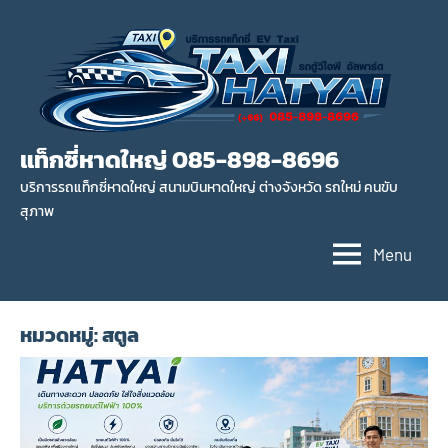
แท็กซี่หาดใหญ่ 085-898-8696
บริการรถแท็กซี่หาดใหญ่ สนามบินหาดใหญ่ ต่างจังหวัด รถใหม่ คนขับ
สุภาพ
Menu
หมวดหมู่:
สตูล