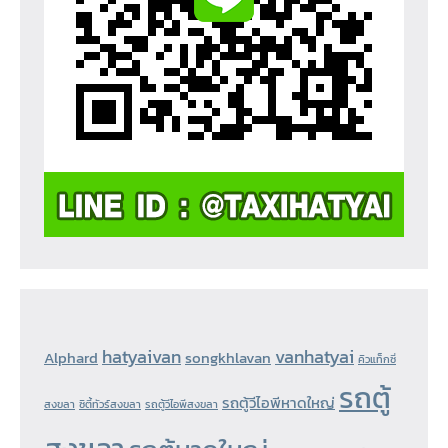
hatyaivan
vanhatyai
Alphard
songkhlavan
คิวแท็กซี่
รถตู้
รถตู้วีไอพีหาดใหญ่
สงขลา
ซิตี้ทัวร์สงขลา
รถตู้วีไอพีสงขลา