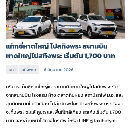
แท็กซี่หาดใหญ่ ไปสทิงพระ สนามบิน
หาดใหญ่ไปสทิงพระ เริ่มต้น 1,700 บาท
taxi
สทิงพระ
6 มิถุนายน 2026
admin
บริการแท็กซี่หาดใหญ่และสนามบินหาดใหญ่ไปสทิงพระ รับ
จากสนามบิน โรงแรม ห้าง ตลาดกิมหยง สถานีรถไฟ ม.อ. และ
จุดนัดหมายในตัวเมือง ไปส่งวัดพะโคะ วัดจะทิ้งพระ กระดังงา
จะทิ้งพระ ชะแล้ คูขุด และพื้นที่ใกล้เคียง รถเก๋งเริ่มต้น 1,700
บาท จองล่วงหน้าได้ทางโทรศัพท์หรือ LINE @taxihatyai