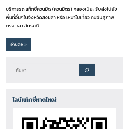
บริการรถ แท็กซี่ควนมีด (ควนมิตร) คลองเปียะ รับส่งไปยัง
พื้นที่อื่นๆในจังหวัดสงขลา หรือ เหมาไปเที่ยว คนขับสุภาพ
ตรงเวลา ขับรถดี
อ่านต่อ
ไลน์แท็กซี่หาดใหญ่