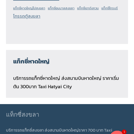
แท็กซี่หาดใหญ่ไปสงขลา
แท็กซี่อนุบาลสงขลา
แท็กซี่เขาตังกวน
แท็กซี่ไทรบุรี
โทรรถตู้สงขลา
แท็กซี่หาดใหญ่
บริการรถแท็กซี่หาดใหญ่ ส่งสนามบินหาดใหญ่ ราคาเริ่ม
ต้น 300บาท Taxi Hatyai City
แท็กซี่สงขลา
บริการรถแท็กซี่สงขลา ส่งสนามบินหาดใหญ่ราคา 700 บาท Taxi
1