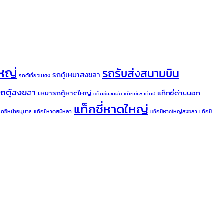
ใหญ่
รถรับส่งสนามบิน
รถตู้เหมาสงขลา
รถตู้เที่ยวเบตง
รถตู้สงขลา
เหมารถตู้หาดใหญ่
แท็กซี่ด่านนอก
แท็กซี่ควนมีด
แท็กซี่ชลาทัศน์
แท็กซี่หาดใหญ่
็กซี่หน้าอนุบาล
แท็กซี่หาดสมิหลา
แท็กซี่หาดใหญ่สงขลา
แท็กซี่