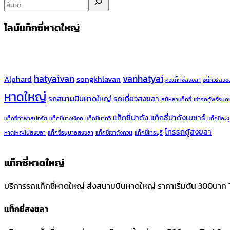
ไลน์แท็กซี่หาดใหญ่
hatyaivan
vanhatyai
Alphard
songkhlavan
คิวแท็กซี่สงขลา
ซิตี้ทัวร์สง
หาดใหญ่
รถสนามบินหาดใหญ่
รถเที่ยวสงขลา
สมิหลาแท็กซี่
เช่ารถตู้พร้อมค
แท็กซี่ปาดัง
แท็กซี่ปาดังเบซาร์
แท็กซี่ทำพาสปอร์ต
แท็กซี่นางเงือก
แท็กซี่นาทวี
แท็กซี่ละงู
โทรรถตู้สงขลา
หาดใหญ่ไปสงขลา
แท็กซี่อนุบาลสงขลา
แท็กซี่เขาตังกวน
แท็กซี่ไทรบุรี
แท็กซี่หาดใหญ่
บริการรถแท็กซี่หาดใหญ่ ส่งสนามบินหาดใหญ่ ราคาเริ่มต้น 300บาท 
แท็กซี่สงขลา