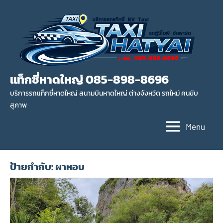
แท็กซี่หาดใหญ่ 085-898-8696
บริการรถแท็กซี่หาดใหญ่ สนามบินหาดใหญ่ ต่างจังหวัด รถใหม่ คนขับ
สุภาพ
Menu
ป้ายกำกับ:
ผาหอบ