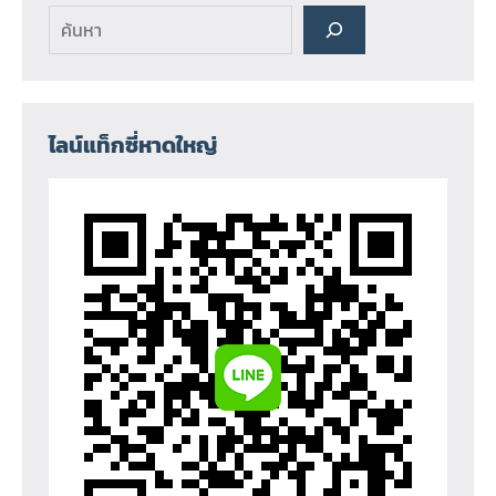
ไลน์แท็กซี่หาดใหญ่