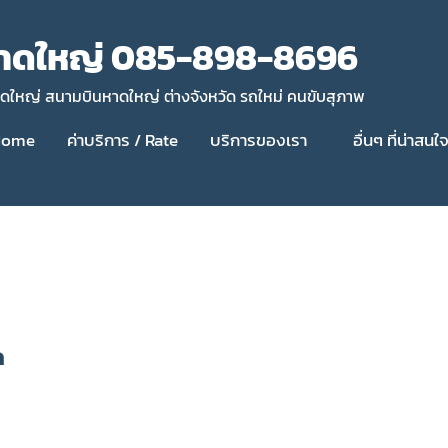
่หาดใหญ่ 085-898-8696
าดใหญ่ สนามบินหาดใหญ่ ต่างจังหวัด รถใหม่ คนขับสุภาพ
Home
ค่าบริการ / Rate
บริการของเรา
อื่นๆ ที่น่าสนใ
ด