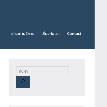
จ
ชำระค่าบริการ
เกี่ยวกับเรา
Contact