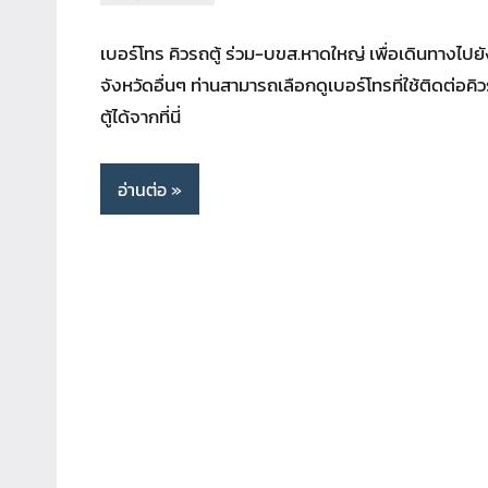
admin
เบอร์โทร คิวรถตู้ ร่วม-บขส.หาดใหญ่ เพื่อเดินทางไปย
จังหวัดอื่นๆ ท่านสามารถเลือกดูเบอร์โทรที่ใช้ติดต่อคิ
ตู้ได้จากที่นี่
อ่านต่อ