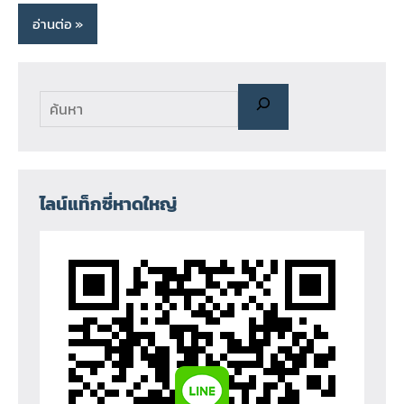
อ่านต่อ
ไลน์แท็กซี่หาดใหญ่