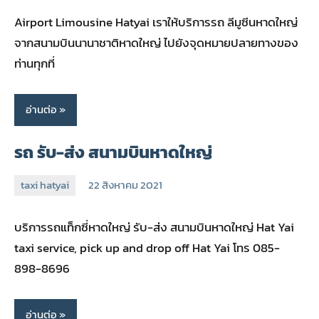
Airport Limousine Hatyai เราให้บริการรถ ลีมูซีนหาดใหญ่
จากสนามบินนานาชาติหาดใหญ่ ไปยังจุดหมายปลายทางของ
ท่านทุกที่
อ่านต่อ
รถ รับ-ส่ง สนามบินหาดใหญ่
taxi hatyai
22 สิงหาคม 2021
admin
บริการรถแท็กซี่หาดใหญ่ รับ-ส่ง สนามบินหาดใหญ่ Hat Yai
taxi service, pick up and drop off Hat Yai โทร 085-
898-8696
อ่านต่อ