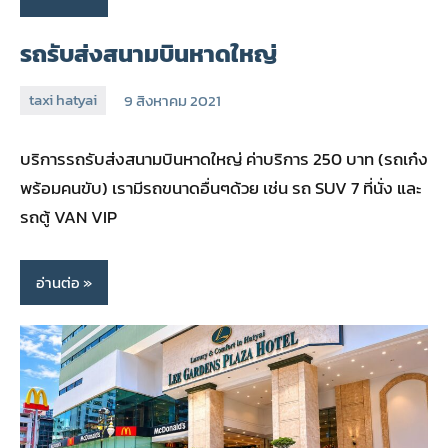
รถรับส่งสนามบินหาดใหญ่
taxi hatyai
9 สิงหาคม 2021
admin
บริการรถรับส่งสนามบินหาดใหญ่ ค่าบริการ 250 บาท (รถเก๋ง
พร้อมคนขับ) เรามีรถขนาดอื่นๆด้วย เช่น รถ SUV 7 ที่นั่ง และ
รถตู้ VAN VIP
อ่านต่อ