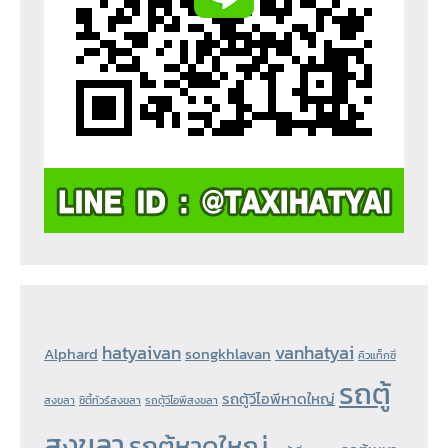
hatyaivan
vanhatyai
Alphard
songkhlavan
คิวแท็กซี่
รถตู้
รถตู้วีไอพีหาดใหญ่
สงขลา
ซิตี้ทัวร์สงขลา
รถตู้วีไอพีสงขลา
สงขลา
รถตู้หาดใหญ่