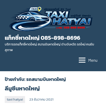
แท็กซี่หาดใหญ่ 085-898-8696
บริการรถแท็กซี่หาดใหญ่ สนามบินหาดใหญ่ ต่างจังหวัด รถใหม่ คนขับ
สุภาพ
Menu
ป้ายกำกับ:
รถสนามบินหาดใหญ่
ลีมูซีนหาดใหญ่
taxi hatyai
23 ธันวาคม 2021
admin