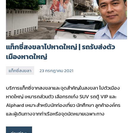
แท็กซี่สงขลาไปหาดใหญ่ | รถรับส่งตัว
เมืองหาดใหญ่
แท็กซี่สงขลา
23 กรกฎาคม 2021
admin
บริการแท็กซี่จากสงขลาและจุดสำคัญในสงขลา ไปตัวเมือง
หาดใหญ่ เหมารถส่วนตัว เลือกรถเก๋ง SUV รถตู้ VIP และ
Alphard เหมาะสำหรับนักท่องเที่ยว นักศึกษา ลูกค้าองค์กร
และผู้เดินทางจากท่าเรือหรือจุดนัดหมายเฉพาะทาง