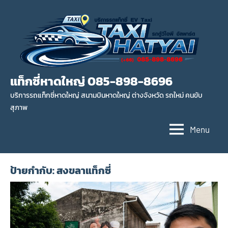
แท็กซี่หาดใหญ่ 085-898-8696
บริการรถแท็กซี่หาดใหญ่ สนามบินหาดใหญ่ ต่างจังหวัด รถใหม่ คนขับ
สุภาพ
Menu
ป้ายกำกับ:
สงขลาแท็กซี่