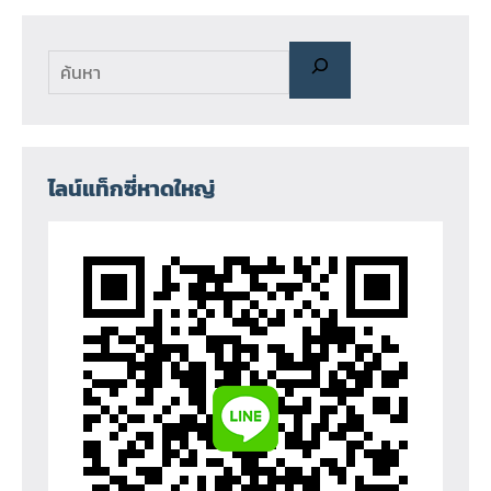
ไลน์แท็กซี่หาดใหญ่