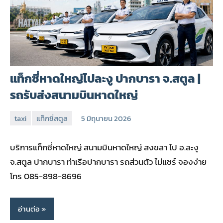
แท็กซี่หาดใหญ่ไปละงู ปากบารา จ.สตูล |
รถรับส่งสนามบินหาดใหญ่
taxi
แท็กซี่สตูล
5 มิถุนายน 2026
admin
บริการแท็กซี่หาดใหญ่ สนามบินหาดใหญ่ สงขลา ไป อ.ละงู
จ.สตูล ปากบารา ท่าเรือปากบารา รถส่วนตัว ไม่แชร์ จองง่าย
โทร 085-898-8696
อ่านต่อ