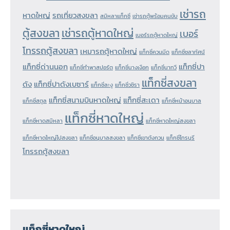
เช่ารถ
หาดใหญ่
รถเที่ยวสงขลา
สมิหลาแท็กซี่
เช่ารถตู้พร้อมคนขับ
ตู้สงขลา
เช่ารถตู้หาดใหญ่
เบอร์
เบอร์รถตู้หาดใหญ่
โทรรถตู้สงขลา
เหมารถตู้หาดใหญ่
แท็กซี่ควนมีด
แท็กซี่ชลาทัศน์
แท็กซี่ด่านนอก
แท็กซี่ปา
แท็กซี่ทำพาสปอร์ต
แท็กซี่นางเงือก
แท็กซี่นาทวี
แท็กซี่สงขลา
ดัง
แท็กซี่ปาดังเบซาร์
แท็กซี่ละงู
แท็กซี่วชิรา
แท็กซี่สนามบินหาดใหญ่
แท็กซี่สะเดา
แท็กซี่สตูล
แท็กซี่หน้าอนุบาล
แท็กซี่หาดใหญ่
แท็กซี่หาดสมิหลา
แท็กซี่หาดใหญ่สงขลา
แท็กซี่หาดใหญ่ไปสงขลา
แท็กซี่อนุบาลสงขลา
แท็กซี่เขาตังกวน
แท็กซี่ไทรบุรี
โทรรถตู้สงขลา
แท็กซี่หาดใหญ่