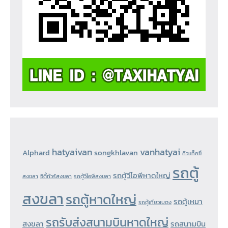
hatyaivan
vanhatyai
Alphard
songkhlavan
คิวแท็กซี่
รถตู้
รถตู้วีไอพีหาดใหญ่
สงขลา
ซิตี้ทัวร์สงขลา
รถตู้วีไอพีสงขลา
สงขลา
รถตู้หาดใหญ่
รถตู้เหมา
รถตู้เที่ยวเบตง
รถรับส่งสนามบินหาดใหญ่
สงขลา
รถสนามบิน