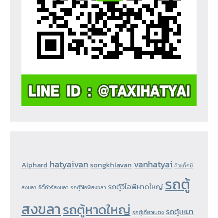
hatyaivan
vanhatyai
Alphard
songkhlavan
คิวแท็กซี่
รถตู้
รถตู้วีไอพีหาดใหญ่
สงขลา
ซิตี้ทัวร์สงขลา
รถตู้วีไอพีสงขลา
สงขลา
รถตู้หาดใหญ่
รถตู้เหมา
รถตู้เที่ยวเบตง