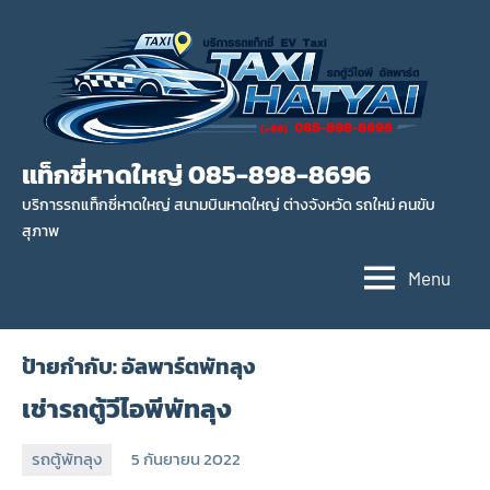
แท็กซี่หาดใหญ่ 085-898-8696
บริการรถแท็กซี่หาดใหญ่ สนามบินหาดใหญ่ ต่างจังหวัด รถใหม่ คนขับ
สุภาพ
Menu
ป้ายกำกับ:
อัลพาร์ตพัทลุง
เช่ารถตู้วีไอพีพัทลุง
รถตู้พัทลุง
5 กันยายน 2022
admin