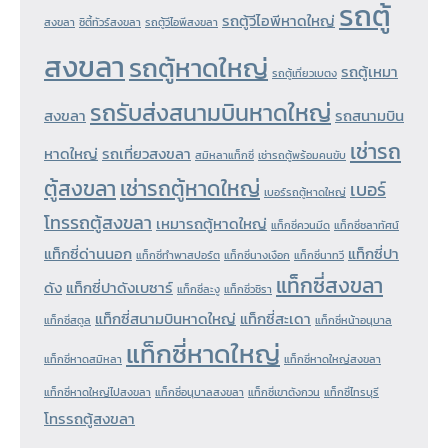
รถตู้
รถตู้วีไอพีหาดใหญ่
สงขลา
ซิตี้ทัวร์สงขลา
รถตู้วีไอพีสงขลา
สงขลา
รถตู้หาดใหญ่
รถตู้เหมา
รถตู้เที่ยวเบตง
รถรับส่งสนามบินหาดใหญ่
สงขลา
รถสนามบิน
เช่ารถ
หาดใหญ่
รถเที่ยวสงขลา
สมิหลาแท็กซี่
เช่ารถตู้พร้อมคนขับ
ตู้สงขลา
เช่ารถตู้หาดใหญ่
เบอร์
เบอร์รถตู้หาดใหญ่
โทรรถตู้สงขลา
เหมารถตู้หาดใหญ่
แท็กซี่ควนมีด
แท็กซี่ชลาทัศน์
แท็กซี่ด่านนอก
แท็กซี่ปา
แท็กซี่ทำพาสปอร์ต
แท็กซี่นางเงือก
แท็กซี่นาทวี
แท็กซี่สงขลา
ดัง
แท็กซี่ปาดังเบซาร์
แท็กซี่ละงู
แท็กซี่วชิรา
แท็กซี่สนามบินหาดใหญ่
แท็กซี่สะเดา
แท็กซี่สตูล
แท็กซี่หน้าอนุบาล
แท็กซี่หาดใหญ่
แท็กซี่หาดสมิหลา
แท็กซี่หาดใหญ่สงขลา
แท็กซี่หาดใหญ่ไปสงขลา
แท็กซี่อนุบาลสงขลา
แท็กซี่เขาตังกวน
แท็กซี่ไทรบุรี
โทรรถตู้สงขลา