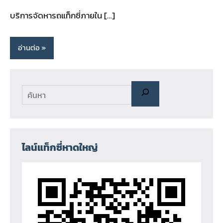
บริการจัดหารถแท็กซี่ภายใน […]
อ่านต่อ
ไลน์แท็กซี่หาดใหญ่