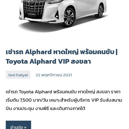
เช่ารถ Alphard หาดใหญ่ พร้อมคนขับ |
Toyota Alphard VIP สงขลา
taxi hatyai
22 พฤศจิกายน 2021
admin
เช่ารถ Toyota Alphard พร้อมคนขับ หาดใหญ่ สงขลา ราคา
เริ่มต้น 7,500 บาท/วัน เหมาะสำหรับผู้บริหาร VIP รับส่งสนาม
บิน งานประชุม งานพิธี และเดินทางภาคใต้
อ่านต่อ