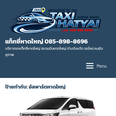
แท็กซี่หาดใหญ่ 085-898-8696
บริการรถแท็กซี่หาดใหญ่ สนามบินหาดใหญ่ ต่างจังหวัด รถใหม่ คนขับ
สุภาพ
Menu
ป้ายกำกับ:
อัลพาร์ตหาดใหญ่