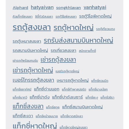
hatyaivan
vanhatyai
Alphard
songkhlavan
รถตู้วีไอพีหาดใหญ่
คิวแท็กซี่สงขลา
ซิตี้ทัวร์สงขลา
รถตู้วีไอพีสงขลา
รถตู้สงขลา
รถตู้หาดใหญ่
รถตู้เที่ยวเบตง
รถรับส่งสนามบินหาดใหญ่
รถตู้เหมาสงขลา
รถสนามบินหาดใหญ่
รถเที่ยวสงขลา
สมิหลาแท็กซี่
เช่ารถตู้สงขลา
เช่ารถตู้พร้อมคนขับ
เช่ารถตู้หาดใหญ่
เบอร์รถตู้หาดใหญ่
เบอร์โทรรถตู้สงขลา
เหมารถตู้หาดใหญ่
แท็กซี่ควนมีด
แท็กซี่ด่านนอก
แท็กซี่ชลาทัศน์
แท็กซี่ทำพาสปอร์ต
แท็กซี่นางเงือก
แท็กซี่ปาดัง
แท็กซี่ปาดังเบซาร์
แท็กซี่นาทวี
แท็กซี่ละงู
แท็กซี่วชิรา
แท็กซี่สงขลา
แท็กซี่สนามบินหาดใหญ่
แท็กซี่สตูล
แท็กซี่สะเดา
แท็กซี่หน้าอนุบาล
แท็กซี่หาดสมิหลา
แท็กซี่หาดใหญ่
แท็กซี่หาดใหญ่สงขลา