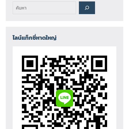
ไลน์แท็กซี่หาดใหญ่