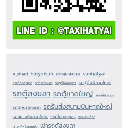
hatyaivan
vanhatyai
Alphard
songkhlavan
รถตู้วีไอพีหาดใหญ่
คิวแท็กซี่สงขลา
ซิตี้ทัวร์สงขลา
รถตู้วีไอพีสงขลา
รถตู้สงขลา
รถตู้หาดใหญ่
รถตู้เที่ยวเบตง
รถรับส่งสนามบินหาดใหญ่
รถตู้เหมาสงขลา
รถสนามบินหาดใหญ่
รถเที่ยวสงขลา
สมิหลาแท็กซี่
เช่ารถตู้สงขลา
เช่ารถตู้พร้อมคนขับ