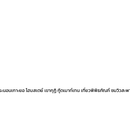
ระนอนเกาะยอ โฮมสเตย์ เขากุฏิ กู้ดเมาท์เทน เที่ยวพิพิธภัณฑ์ ชมวิวส