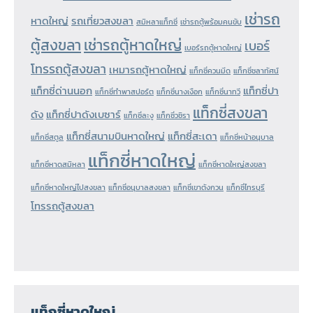
เช่ารถ
หาดใหญ่
รถเที่ยวสงขลา
สมิหลาแท็กซี่
เช่ารถตู้พร้อมคนขับ
ตู้สงขลา
เช่ารถตู้หาดใหญ่
เบอร์
เบอร์รถตู้หาดใหญ่
โทรรถตู้สงขลา
เหมารถตู้หาดใหญ่
แท็กซี่ควนมีด
แท็กซี่ชลาทัศน์
แท็กซี่ด่านนอก
แท็กซี่ปา
แท็กซี่ทำพาสปอร์ต
แท็กซี่นางเงือก
แท็กซี่นาทวี
แท็กซี่สงขลา
ดัง
แท็กซี่ปาดังเบซาร์
แท็กซี่ละงู
แท็กซี่วชิรา
แท็กซี่สนามบินหาดใหญ่
แท็กซี่สะเดา
แท็กซี่สตูล
แท็กซี่หน้าอนุบาล
แท็กซี่หาดใหญ่
แท็กซี่หาดสมิหลา
แท็กซี่หาดใหญ่สงขลา
แท็กซี่หาดใหญ่ไปสงขลา
แท็กซี่อนุบาลสงขลา
แท็กซี่เขาตังกวน
แท็กซี่ไทรบุรี
โทรรถตู้สงขลา
แท็กซี่หาดใหญ่