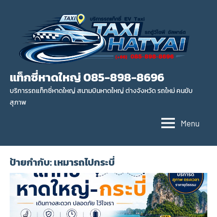
แท็กซี่หาดใหญ่ 085-898-8696
บริการรถแท็กซี่หาดใหญ่ สนามบินหาดใหญ่ ต่างจังหวัด รถใหม่ คนขับ
สุภาพ
Menu
ป้ายกำกับ:
เหมารถไปกระบี่