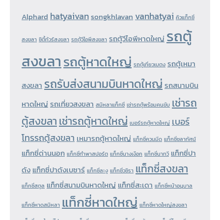
hatyaivan
vanhatyai
Alphard
songkhlavan
คิวแท็กซี่
รถตู้
รถตู้วีไอพีหาดใหญ่
สงขลา
ซิตี้ทัวร์สงขลา
รถตู้วีไอพีสงขลา
สงขลา
รถตู้หาดใหญ่
รถตู้เหมา
รถตู้เที่ยวเบตง
รถรับส่งสนามบินหาดใหญ่
สงขลา
รถสนามบิน
เช่ารถ
หาดใหญ่
รถเที่ยวสงขลา
สมิหลาแท็กซี่
เช่ารถตู้พร้อมคนขับ
ตู้สงขลา
เช่ารถตู้หาดใหญ่
เบอร์
เบอร์รถตู้หาดใหญ่
โทรรถตู้สงขลา
เหมารถตู้หาดใหญ่
แท็กซี่ควนมีด
แท็กซี่ชลาทัศน์
แท็กซี่ด่านนอก
แท็กซี่ปา
แท็กซี่ทำพาสปอร์ต
แท็กซี่นางเงือก
แท็กซี่นาทวี
แท็กซี่สงขลา
ดัง
แท็กซี่ปาดังเบซาร์
แท็กซี่ละงู
แท็กซี่วชิรา
แท็กซี่สนามบินหาดใหญ่
แท็กซี่สะเดา
แท็กซี่สตูล
แท็กซี่หน้าอนุบาล
แท็กซี่หาดใหญ่
แท็กซี่หาดสมิหลา
แท็กซี่หาดใหญ่สงขลา