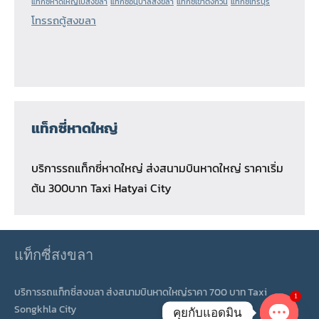
แท็กซี่หาดใหญ่ไปสงขลา
แท็กซี่อนุบาลสงขลา
แท็กซี่เขาตังกวน
แท็กซี่ไทรบุรี
โทรรถตู้สงขลา
แท็กซี่หาดใหญ่
บริการรถแท็กซี่หาดใหญ่ ส่งสนามบินหาดใหญ่ ราคาเริ่ม
ต้น 300บาท Taxi Hatyai City
แท็กซี่สงขลา
บริการรถแท็กซี่สงขลา ส่งสนามบินหาดใหญ่ราคา 700 บาท Taxi
1
Songkhla City
คุยกับแอดมิน