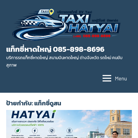
แท็กซี่หาดใหญ่ 085-898-8696
บริการรถแท็กซี่หาดใหญ่ สนามบินหาดใหญ่ ต่างจังหวัด รถใหม่ คนขับ
สุภาพ
Menu
ป้ายกำกับ:
แท็กซี่ดูสน