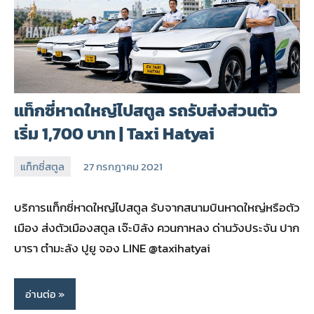
แท็กซี่หาดใหญ่ไปสตูล รถรับส่งส่วนตัว
เริ่ม 1,700 บาท | Taxi Hatyai
แท็กซี่สตูล
27 กรกฎาคม 2021
admin
บริการแท็กซี่หาดใหญ่ไปสตูล รับจากสนามบินหาดใหญ่หรือตัว
เมือง ส่งตัวเมืองสตูล เจ๊ะบิลัง ควนกาหลง ด่านวังประจัน ปาก
บารา ตำมะลัง ปูยู จอง LINE @taxihatyai
อ่านต่อ