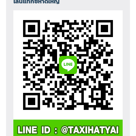
ไลน์แท็กซี่หาดใหญ่