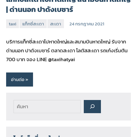
| ด่านนอก ปาดังเบซาร์
taxi
แท็กซี่สะเดา
สะเดา
24 กรกฎาคม 2021
admin
บริการแท็กซี่สะเดาไปหาดใหญ่และสนามบินหาดใหญ่ รับจาก
ด่านนอก ปาดังเบซาร์ ตลาดสะเดา โลตัสสะเดา รถเก๋งเริ่มต้น
700 บาท จอง LINE @taxihatyai
อ่านต่อ