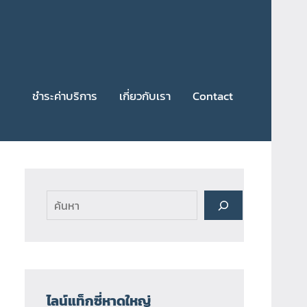
จ
ชำระค่าบริการ
เกี่ยวกับเรา
Contact
ไลน์แท็กซี่หาดใหญ่