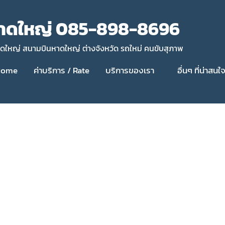
่หาดใหญ่ 085-898-8696
าดใหญ่ สนามบินหาดใหญ่ ต่างจังหวัด รถใหม่ คนขับสุภาพ
Home
ค่าบริการ / Rate
บริการของเรา
อื่นๆ ที่น่าสนใ