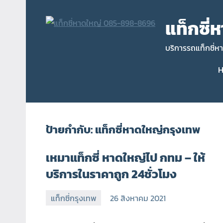
แท็กซี
บริการรถแท็กซี่ห
ป้ายกำกับ:
แท็กซี่หาดใหญ่กรุงเทพ
เหมาแท็กซี่ หาดใหญ่ไป กทม – ให้
บริการในราคาถูก 24ชั่วโมง
แท็กซี่กรุงเทพ
26 สิงหาคม 2021
admin