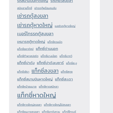
รถสนามบินหาดใหญ่
รถเที่ยวสงขลา
สมิหลาแท็กซี่
เช่ารถตู้พร้อมคนขับ
เช่ารถตู้สงขลา
เช่ารถตู้หาดใหญ่
เบอร์รถตู้หาดใหญ่
เบอร์โทรรถตู้สงขลา
เหมารถตู้หาดใหญ่
แท็กซี่ควนมีด
แท็กซี่ด่านนอก
แท็กซี่ชลาทัศน์
แท็กซี่ทำพาสปอร์ต
แท็กซี่นางเงือก
แท็กซี่นาทวี
แท็กซี่ปาดัง
แท็กซี่ปาดังเบซาร์
แท็กซี่ละงู
แท็กซี่สงขลา
แท็กซี่วชิรา
แท็กซี่สตูล
แท็กซี่สนามบินหาดใหญ่
แท็กซี่สะเดา
แท็กซี่หน้าอนุบาล
แท็กซี่หาดสมิหลา
แท็กซี่หาดใหญ่
แท็กซี่หาดใหญ่สงขลา
แท็กซี่หาดใหญ่ไปสงขลา
แท็กซี่อนุบาลสงขลา
แท็กซี่เขาตังกวน
แท็กซี่ไทรบุรี