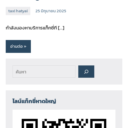
taxi hatyai
25 มิถุนายน 2025
admin
กำลังมองหาบริการแท็กซี่ที […]
อ่านต่อ
ไลน์แท็กซี่หาดใหญ่