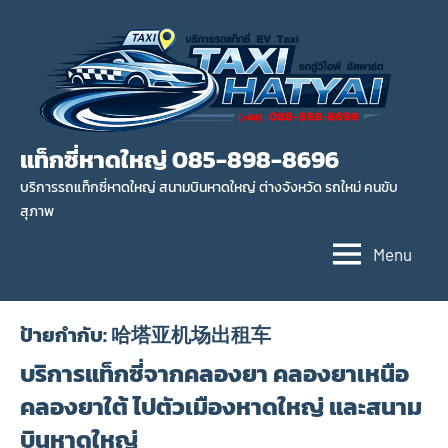
แท็กซี่หาดใหญ่ 085-898-8696
บริการรถแท็กซี่หาดใหญ่ สนามบินหาดใหญ่ ต่างจังหวัด รถใหม่ คนขับ
สุภาพ
Menu
ป้ายกำกับ:
哈塔亚机场出租车
บริการแท็กซี่จากคลองยา คลองยาเหนือ
คลองยาใต้ ไปตัวเมืองหาดใหญ่ และสนาม
บินหาดใหญ่