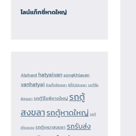
ไลน์แท็กซี่หาดใหญ่
hatyaivan
Alphard
songkhlavan
vanhatyai
คิวแท็กซี่สงขลา
ซิตี้ทัวร์สงขลา
รถตู้วีไอ
รถตู้
รถตู้วีไอพีหาดใหญ่
พีสงขลา
สงขลา
รถตู้หาดใหญ่
รถตู้
รถรับส่ง
รถตู้เหมาสงขลา
เที่ยวเบตง