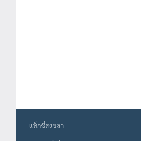
แท็กซี่สงขลา