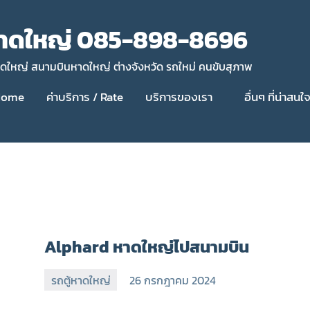
่หาดใหญ่ 085-898-8696
าดใหญ่ สนามบินหาดใหญ่ ต่างจังหวัด รถใหม่ คนขับสุภาพ
Home
ค่าบริการ / Rate
บริการของเรา
อื่นๆ ที่น่าสนใ
Alphard หาดใหญ่ไปสนามบิน
รถตู้หาดใหญ่
26 กรกฎาคม 2024
admin