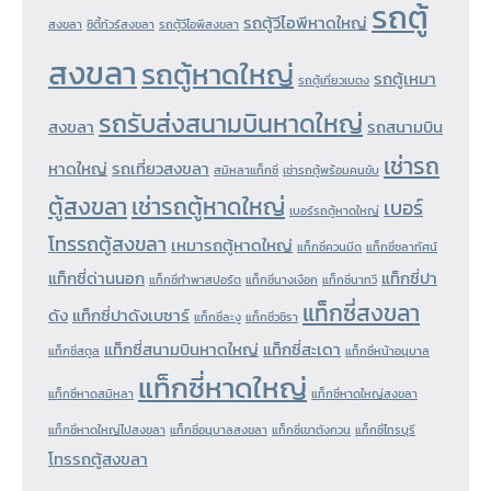
รถตู้
รถตู้วีไอพีหาดใหญ่
สงขลา
ซิตี้ทัวร์สงขลา
รถตู้วีไอพีสงขลา
สงขลา
รถตู้หาดใหญ่
รถตู้เหมา
รถตู้เที่ยวเบตง
รถรับส่งสนามบินหาดใหญ่
สงขลา
รถสนามบิน
เช่ารถ
หาดใหญ่
รถเที่ยวสงขลา
สมิหลาแท็กซี่
เช่ารถตู้พร้อมคนขับ
ตู้สงขลา
เช่ารถตู้หาดใหญ่
เบอร์
เบอร์รถตู้หาดใหญ่
โทรรถตู้สงขลา
เหมารถตู้หาดใหญ่
แท็กซี่ควนมีด
แท็กซี่ชลาทัศน์
แท็กซี่ด่านนอก
แท็กซี่ปา
แท็กซี่ทำพาสปอร์ต
แท็กซี่นางเงือก
แท็กซี่นาทวี
แท็กซี่สงขลา
ดัง
แท็กซี่ปาดังเบซาร์
แท็กซี่ละงู
แท็กซี่วชิรา
แท็กซี่สนามบินหาดใหญ่
แท็กซี่สะเดา
แท็กซี่สตูล
แท็กซี่หน้าอนุบาล
แท็กซี่หาดใหญ่
แท็กซี่หาดสมิหลา
แท็กซี่หาดใหญ่สงขลา
แท็กซี่หาดใหญ่ไปสงขลา
แท็กซี่อนุบาลสงขลา
แท็กซี่เขาตังกวน
แท็กซี่ไทรบุรี
โทรรถตู้สงขลา