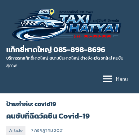
แท็กซี่หาดใหญ่ 085-898-8696
บริการรถแท็กซี่หาดใหญ่ สนามบินหาดใหญ่ ต่างจังหวัด รถใหม่ คนขับ
สุภาพ
Menu
ป้ายกำกับ:
covid19
คนขับที่ฉีดวัคซีน Covid-19
Article
7 กรกฎาคม 2021
admin