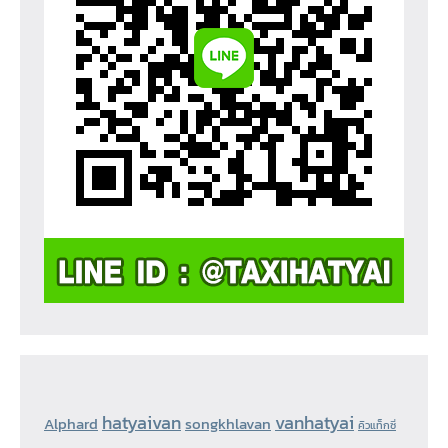
hatyaivan
vanhatyai
Alphard
songkhlavan
คิวแท็กซี่