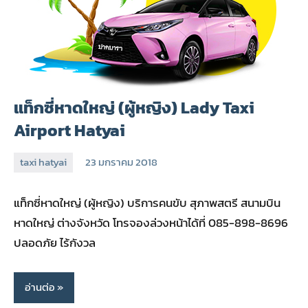
แท็กซี่หาดใหญ่ (ผู้หญิง) Lady Taxi
Airport Hatyai
taxi hatyai
23 มกราคม 2018
admin
แท็กซี่หาดใหญ่ (ผู้หญิง) บริการคนขับ สุภาพสตรี สนามบิน
หาดใหญ่ ต่างจังหวัด โทรจองล่วงหน้าได้ที่ 085-898-8696
ปลอดภัย ไร้กังวล
อ่านต่อ