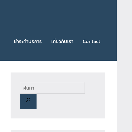
จ
ชำระค่าบริการ
เกี่ยวกับเรา
Contact
ค้นหา