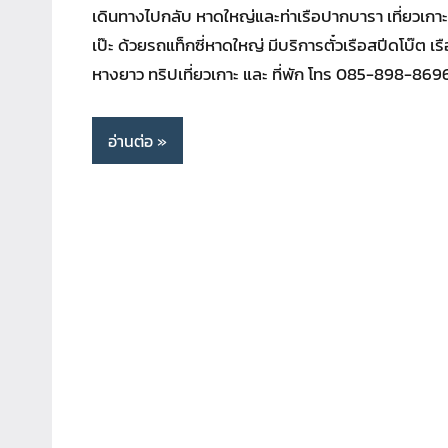
เดินทางไปกลับ หาดใหญ่และท่าเรือปากบารา เที่ยวเกาะ
เป๊ะ ด้วยรถแท็กซี่หาดใหญ่ มีบริการตั๋วเรือสปีดโบ๊ต เรื
หางยาว ทริปเที่ยวเกาะ และ ที่พัก โทร 085-898-869
อ่านต่อ