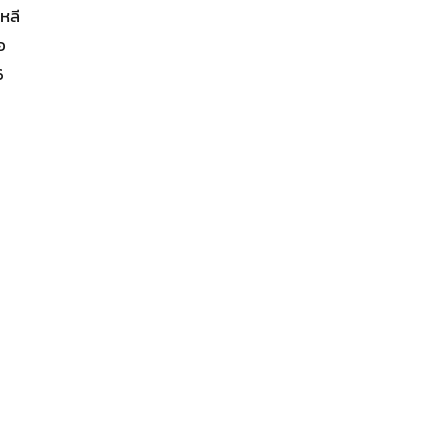
หลี
อ
6