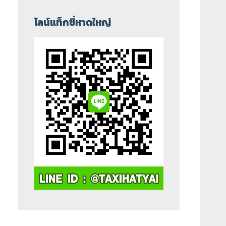
ไลน์แท็กซี่หาดใหญ่