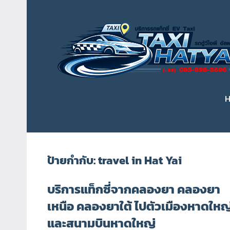
ป้ายกำกับ:
travel in Hat Yai
บริการแท็กซี่จากคลองยา คลองยา
เหนือ คลองยาใต้ ไปตัวเมืองหาดใหญ
และสนามบินหาดใหญ่