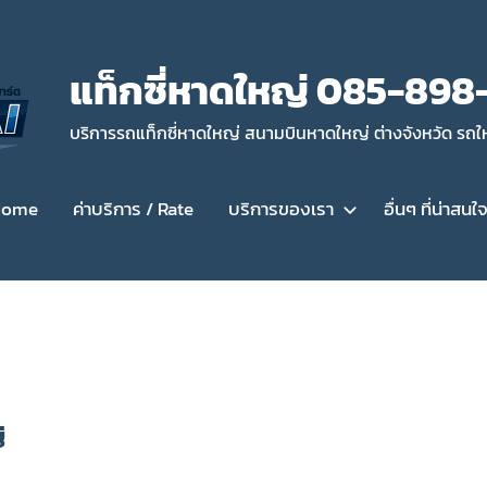
แท็กซี่หาดใหญ่ 085-89
บริการรถแท็กซี่หาดใหญ่ สนามบินหาดใหญ่ ต่างจังหวัด รถใ
Home
ค่าบริการ / Rate
บริการของเรา
อื่นๆ ที่น่าสนใ
่